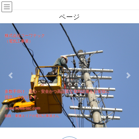
コ
ナ
株式会社コーワテックのホーム
ン
ビ
ページ
テ
ゲ
ン
ー
ツ
シ
へ
ョ
株式会社コーワテック
（電気工事業）
ス
ン
キ
に
ッ
移
プ
動
Previous
Next
多数手掛け、安心・安全かつ高品質な電気設備をお客様に
提供しております。
ｗww.kowa-tec.com
姫路・東播エリアの電気工事屋さん